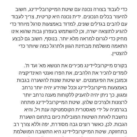
כדי לעבוד בצורה נכונה עם שיטת המייקרובליידינג, חשוב
להיעזר בכלים הנכונים. ידית נכונה היא קריטית, צריך לעבוד
עם להבים בגדלים שונים, למדוד באמצעות סרגל מיוחד כדי
להגיע לתוצאה ישרה, וכן להשתמש בעפרון גבות שהוא אינו
מחיק כדי לגרום למראה מלא יותר. בנוסף, חשוב גם לבצע
התאמה מושלמת מבחינת הגוון ולתרגל כמה שיותר כדי
להצטיין.
בקורס מייקרובליידינג מכירים את הנושא מא' ועד ת'.
לומדים להכיר את הלהבים, את הפרו ואנטי האינדיקציה
וכמובן את הפיגמנטים. יש שיטות שונות להשערה בגבות
באמצעות מייקרובליידינג וככל שהידע יהיה יותר נרחב
ומגוון, כך ניתן יהיה להעניק ללקוחות מענה נרחב יותר
לרצונות ולצרכים שלהן. שיטת המייקרובליידינג פותחה
בגרמניה על ידי מאסטרית הקוסמטיקה ענת ויל, והיא
נחשבת לאחת השיטות המובילות כיום בתחום השערת
הגבות. לכן, כאשר רוצים גבה מסודרת, יפה וללא צורך רב
בתחזוקה, שיטת המייקרובליידינג היא התשובה המושלמת