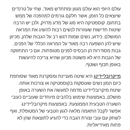
עולם היופי הוא עולם מגוון ומתחדש מאוד, שחי על טרנדים
font_download
סמן קישורים
שיוצאים כל הזמן, אשר חלקם גורמים למהפכה של ממש
לאפס
cached
בתחום. קוסמטיקה היא סוג של מדע מדויק, ולכן יש הרבה
את
שיטות חדישות שעוזרות לנשים רבות להשיג את המראה
כל
המושלם. כידוע, נשים שמות דגש רב על הגבות שלהן, מכיוון
האפשרויות
שיש להן השפעה רבה מאוד על המראה הכללי של הפנים.
גבות מסודרות הן הבסיס לפנים מטופחות, אם כי התחזוקה
של הגבות היא לא פשוטה מכיוון שהיא צריכה להיעשות
באופן תכוף ושוטף.
מייקרובליידינג
היא שיטה מעניינת ומסקרנת מאוד שסוחפת
כיום המון נשים שעוסקות בקוסמטיקה או צורכות אותה.
שיטת מיקרובליידינג מדמה למעשה את השערה באופן
מושלם, באמצעות שימוש בלהבים מיוחדים שעוביים כעובי
השערה הטבעית הממוצעת. באמצעות מיקרובליידינג
אפשר לקבל התאמה מלאה לגוון הטבעי של המטופלת, ואף
לשחק עם עובי וצורת הגבה כדי להגיע לתוצאות שהן לא
פחות מאידיאליות.