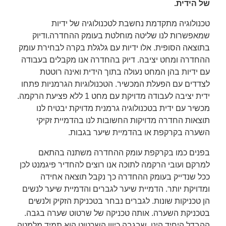
של הידית.
טכנולוגיה מתקדמת נחשבת לטכנולוגיה של ידיות
שמאפשרות לנו שליטה מוחלטת בעומק ההחדרה.ודיוק
בתוצאה הסופית. אלו ידיות עם גלגלת בקרה לבחירת עומק
ההחדרה ומחט יציבה. דיוק בהחדרה אנו מקבלים בעבודה
עם ידיות בהן המחט נעולה בתוך הידית ואינה רוטטת
לצדדים עם הפעלת המכשיר. הטכנולוגיות הגרמניות פתחו
ידית יציבה לעבודה מדויקת עם מחט 1 ללא פציעת הרקמה.
מכשיר עם ידית בטכנולוגיה גרמנית מדויקת יבטיח לנו
תוצאות החדרה מדויקות החשובות לנו בהדמיית זקיקי
השערה בקרקפת או בהדמיית שיער בגבות.
בפנים כמו בקרקפת עומק ההחדרה משתנה בהתאם
למרקם ועובי הרקמה לתוכה אנו רוצים להחדיר פיגמנט לכן
ככל שנדייק בעומק ההחדרה כך נקבל תוצאה אחידה
ומדויקת יותר. הדמיית שיער לגברים והדמיית שיער לנשים
הן טכניקות שונות. לגברים נבחר בטכניקת הזקיק ולנשים
בטכניקת השערה. אותה טכניקה של שרטוט שערה בגבה.
ההבדל היחיד הינו ,שבגבה כיוון השרטוט הוא תמיד מלמטה