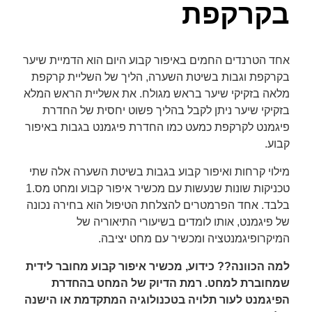
בקרקפת
font_download
סמן קישורים
לאפס
cached
אחד הטרנדים החמים באיפור קבוע היום הוא הדמיית שיער
את
כל
בקרקפת וגבות בשיטת השערה, הליך של השליית קרקפת
האפשרויות
מלאה בזקיקי שיער בראש מגולח. את אשליית הראש המלא
בזקיקי שיער ניתן לקבל בהליך פשוט יחסית של החדרת
פיגמנט לקרקפת כמעט כמו החדרת פיגמנט בגבות באיפור
קבוע.
מילוי קרחות ואיפור קבוע בגבות בשיטת השערה אלה שתי
טכניקות שונות שנעשות עם מכשיר איפור קבוע ומחט מס.1
בלבד. אחד הפרמטרים להצלחת הטיפול הוא בחירה נכונה
של פיגמנט, אותו לומדים בשיעורי התיאוריה של
המיקרופיגמנטציה ומכשיר עם מחט יציבה.
למה הכוונה?? כידוע, מכשיר איפור קבוע מחובר לידית
שמחוברת למחט. רמת הדיוק של המחט בהחדרת
הפיגמנט לעור תלויה בטכנולוגיה המתקדמת או הישנה