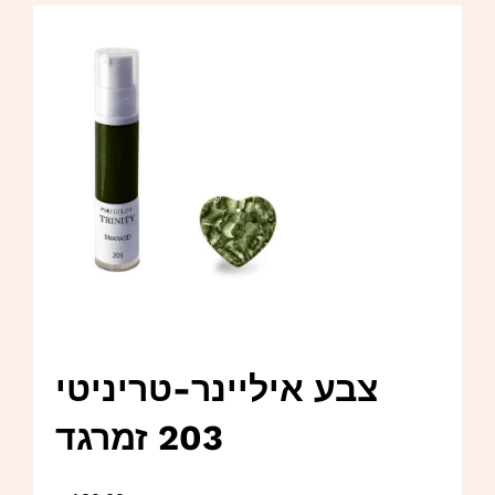
צבע איליינר-טריניטי
203 זמרגד