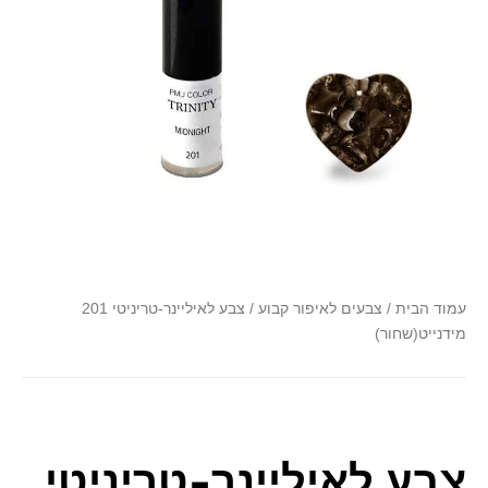
font_download
סמן קישורים
לאפס
cached
את
כל
האפשרויות
עמוד הבית
/
צבעים לאיפור קבוע
/ צבע לאיליינר-טריניטי 201
מידנייט(שחור)
צבע לאיליינר-טריניטי