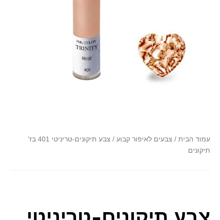
font_download
סמן קישורים
לאפס
cached
את
כל
האפשרויות
עמוד הבית
/
צבעים לאיפור קבוע
/ צבע תיקונים-טריניטי 401 בז'
תיקונים
צבע תיקונים-טריניטי