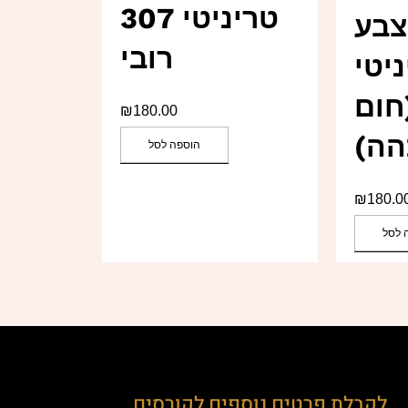
טריניטי 307
צבע
רובי
יטי
 (חום
₪
180.00
הה)
הוספה לסל
₪
180.0
 לסל
לקבלת פרטים נוספים לקורסים