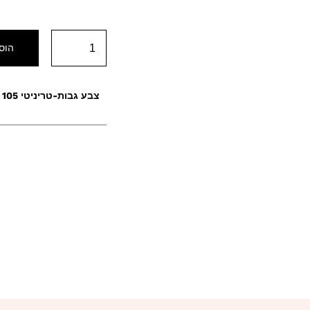
הוס
צבע גבות-טריניטי 105 מילק שוקולד