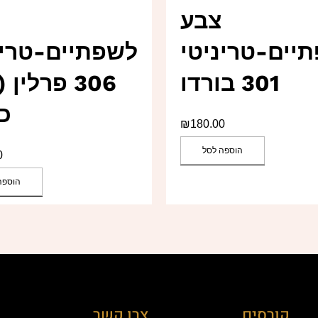
צבע
יים-טריניטי
לשפתיים-טרינ
301 בורדו
306 פרלין
כ
₪
180.00
הוספה לסל
0
הוספה
קורסים
צרו קשר