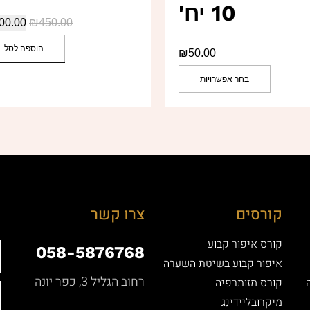
10 יח'
00.00
₪
450.00
הוספה לסל
₪
50.00
בחר אפשרויות
קורסים
צרו קשר
קורס איפור קבוע
058-5876768
איפור קבוע בשיטת השערה
רחוב הגליל 3, כפר יונה
קורס מזותרפיה
מיקרובליידינג