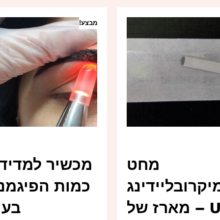
מבצע!
מחט
מכשיר למדיד
יקרובליידינג
כמות הפיגמנ
U – מארז של
בעו