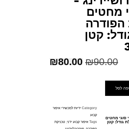
ושיידינג -
י מחטים
הפודרה
ודל: קטן
₪
80.00
₪
90.00
פה לסל
Category
ידיות למכשירי איפור
קבוע
י סוגי מחטים
 גודל: קטן
Tags
איפור קבוע ידני
,
טכניקת
הפודרה
,
מיקרובליידינג
,