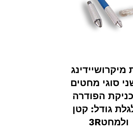
 מיקרושיידינג
ני סוגי מחטים
ניקת הפודרה
גלת גודל: קטן
ולמחט3R