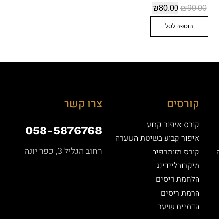
₪
80.00
₪
90.00
הוספה לסל
קורסים
צרו קשר
קורס איפור קבוע
058-5876768
איפור קבוע בשיטת השערה
רחוב הגליל 3, כפר יונה
קורס מזותרפיה
מיקרובליידינג
הלחמת ריסים
הרמת ריסים
הדמיית שיער