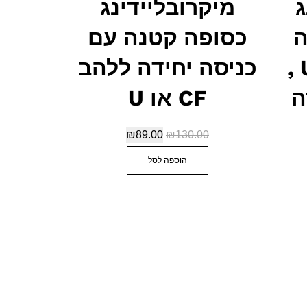
ג
מיקרובליידינג
ה
כסופה קטנה עם
ללהב CF או U ,
כניסה יחידה ללהב
ה
CF או U
₪
89.00
₪
130.00
הוספה לסל