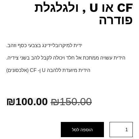
CF או U , ולגלגלת
פודרה
ידית למיקרובליידינג בצבעי כסף וזהב.
הידית עשויה ממתכת אל חלד ויכולה לקבל להב בשני צידיה.
הידית מיועדת ללהבה U ן- CF (אלכסונים)
₪
100.00
₪
150.00
הוספה לסל