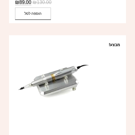
₪
89.00
₪
130.00
הוספה לסל
מבצע!