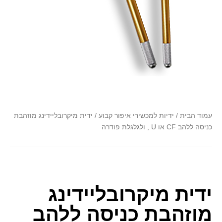
font_download
סמן קישורים
לאפס
cached
את
כל
האפשרויות
עמוד הבית
/
ידיות למכשירי איפור קבוע
/ ידית מיקרובליידינג מוזהבת
כניסה ללהב CF או U , ולגלגלת פודרה
ידית מיקרובליידינג
מוזהבת כניסה ללהב