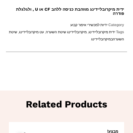
ידית מיקרובליידינג מוזהבת כניסה ללהב CF או U , ולגלגלת
פודרה
Category
ידיות למכשירי איפור קבוע
Tags
ידית מיקרובליידינג
,
מיקרובליידינג שיטת השערה
,
עט מיקרובליידינג
,
שיטת
השערהבמיקרובליידינג
Related Products
מבצע!