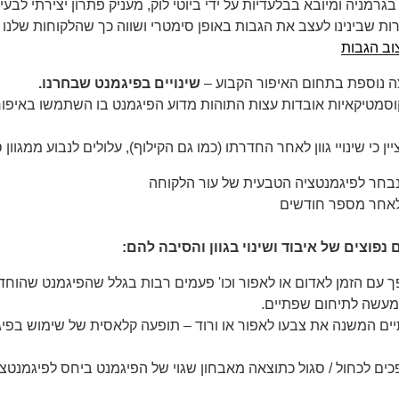
גרמניה ומיובא בבלעדיות על ידי ביוטי לוק, מעניק פתרון יצירתי לבע
 שבינינו לעצב את הגבות באופן סימטרי ושווה כך שהלקוחות שלנו י
וב הגבות
צה נוספת בתחום האיפור הקבוע –
שינויים בפיגמנט שבחרנו.
וסמטיקאיות אובדות עצות התוהות מדוע הפיגמנט בו השתמשו באיפור
ן כי שינויי גוון לאחר החדרתו (כמו גם הקילוף), עלולים לנבוע ממגוון 
נבחר לפיגמנטציה הטבעית של עור הלקוחה
 לאחר מספר חודשים
פוצים של איבוד ושינוי בגוון והסיבה להם:
ך עם הזמן לאדום או לאפור וכו' פעמים רבות בגלל שהפיגמנט שהוחד
למעשה לתיחום שפתיים.
יים המשנה את צבעו לאפור או ורוד – תופעה קלאסית של שימוש בפי
הופכים לכחול / סגול כתוצאה מאבחון שגוי של הפיגמנט ביחס לפיגמנט