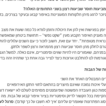
 מביעות חוסר שביעות רצון בשני התחומים האלה?
ניזכר לרגע מיהן הלקוחות המעוניינות באיפור קבוע ובעיקר בצרכים, ב
מן בפגישות ואין להן את היכולת והזמן לוודא כל כמה שעות את מצב 
 מעניק האיפור הקבוע מעין ״שקט נפשי" – תחושת ביטחון שמאפשרת
 נראית מטופחת״. יחד עם זאת, חשוב לזכור כי עם השנים עלולים להתר
רם לחלק מהן חוסר שביעות רצון מהמראה ורצון לשפר ולתקן.
פניהם, שאמורים היו להיות שווים וסימטריים, אינם כאלה. למשל הגב
וגורמות לנו להתלבט ארוכות כיצד לצייר גבה אחת כך שתהיה זהה בדיו
ת של הגבות
דים המבטלים האחד את השני
לי איכות נמוכה שאינם מיוצרים בהתאם לתווי התקן האירופאיים
ספות כגון העובדה הפשוטה שפיגמנטים מסוימים לעולם לא יישארו דומינ
קיימת בכל הקשור לדיוק וסימטריות בציור איפור קבוע של גבות. מה 
סוג הפתרונות שאומרים עליהם 'איך לא חשבו על כך קודם'):
סרגל לעי