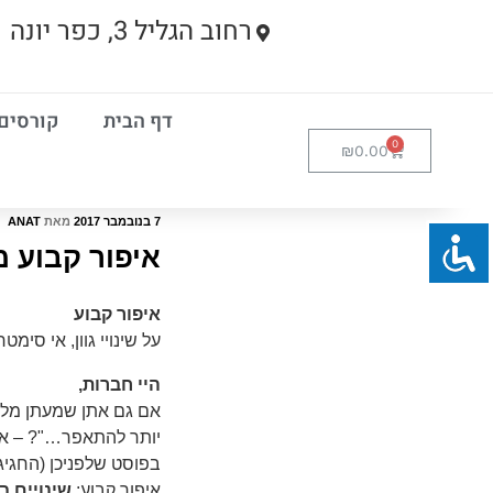
רחוב הגליל 3, כפר יונה
דף הבית
קורסים
₪
0.00
7 בנובמבר 2017
מאת
ANAT
איפור קבוע מ
איפור קבוע
על שינויי גוון, אי סימט
היי חברות
,
אם גם אתן שמעתן מלק
יותר להתאפר…"? – את
איפור קבוע:
שינויים ב