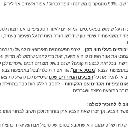
ולעתים אף לירוק.
 על שימוש בפיגמנטים המיועדים לאזור הספציפי בו אנו רוצות לטפ
ית משמעותית שינויי גוון שידרשו חזרה מיותרת על האיפור בעתיד, ו
.
ותיים בעלי תווי תקן
– יצרני הפיגמנטים האירופאים למשל (הגרמני
גמנט את אזור הפנים לו הוא מיועד, זאת כדי למנוע שימוש לא מדויק ונכון
רשתן בכל זאת לבצע תיקונים? ישנם בשוק מוצרים רבים שיסייעו לכן לעש
 באמצעות הצבע "
מבטל אדום
", גוון אפור תוכלו לבטל באמצעות צבע ח
בואו להכיר את כל
הצבעים המיוחדים שלנו
שיסייעו לכן להגיע לתוצאה
אום ציפיות מקדים עם הלקוחות
– להסביר ללקוחות כבר בתחילת הדרך
ובר בתופעה נפוצה ושגרתית.
ב לי להזכיר לכולנו:
שה הצבע. אך זכרו שאת הצבע אתן בוחרות ולכן חשוב לבחור אותו ב
ו שגויה של פיגמנט היא שתקבע בסופו של טיפול אם הוא יוגדר כהצלחה