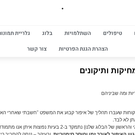
טיפולים
השתלמויות
בלוג
גלריית תמונות
הצהרת הגנת הפרטיות
צור קשר
חיקות ותיקונים
ריות ומה שביניהם
וחות שעברו תהליך של איפור קבוע את המשפט "חשבתי שאחרי האי
ן לא לבד.
בפוסט שלפניכן (החגיגי והראשון של הבלוג שלנו) נתמקד ב-2 בעיות 
גוון האיפור לאורך זמן וחוסר סימטריות,
ובעיקר – ננסה להסביר כיצ