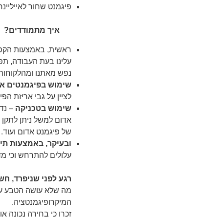
פיגמנט שחור לאייליינר שב- 99% מהמקרים משתנה והופך לכחול / אפור 
איך מתמודדים?
ראשית, באמצעות הקפדה
עלינו בעת העבודה, תפח
נפש מאתנו ומהלקוחות
שימוש בפיגמנטים איכ
לציין על גבי אריזת הפי
שימוש בטכניקה
– נד
אדום למשל ניתן לתקן
של פיגמנט אדום ועוד. 
ובעיקר, באמצעות תי
עלולים להתרחש וכי מד
רגע לפני שניפרד, חשו
מה שלא עושה הטבע עו
המיקרופיגמנטציה.
זכרו כי בחירה נכונה א