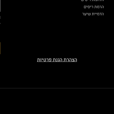
הרמת ריסים
הדמיית שיער
ל
ה
ה
הצהרת הגנת פרטיות
served. Designed by beauty-look.co.il