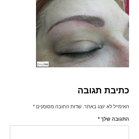
font_download
סמן קישורים
לאפס
cached
את
כל
האפשרויות
כתיבת תגובה
האימייל לא יוצג באתר.
שדות החובה מסומנים
*
התגובה שלך
*