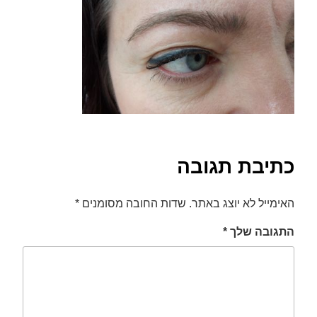
font_download
סמן קישורים
לאפס
cached
את
כל
האפשרויות
כתיבת תגובה
האימייל לא יוצג באתר.
שדות החובה מסומנים
*
התגובה שלך
*