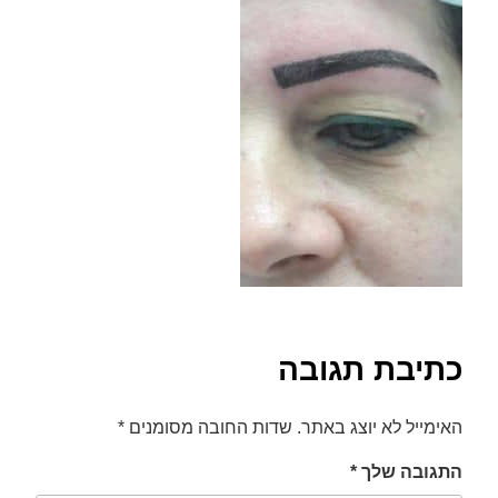
font_download
סמן קישורים
לאפס
cached
את
כל
האפשרויות
כתיבת תגובה
האימייל לא יוצג באתר.
שדות החובה מסומנים
*
התגובה שלך
*