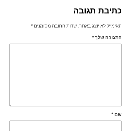
כתיבת תגובה
font_download
סמן קישורים
לאפס
cached
האימייל לא יוצג באתר.
שדות החובה מסומנים
*
את
כל
האפשרויות
התגובה שלך
*
שם
*