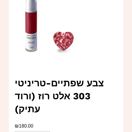
צבע שפתיים-טריניטי
303 אלט רוז (ורוד
עתיק)
₪
180.00