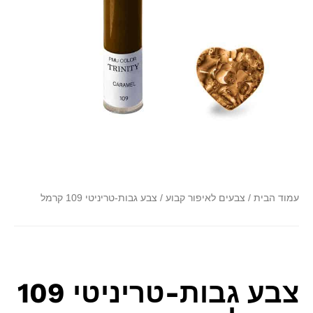
font_download
סמן קישורים
לאפס
cached
את
כל
האפשרויות
עמוד הבית
/
צבעים לאיפור קבוע
/ צבע גבות-טריניטי 109 קרמל
צבע גבות-טריניטי 109