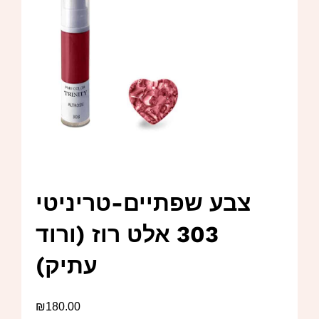
צבע שפתיים-טריניטי
303 אלט רוז (ורוד
עתיק)
₪
180.00