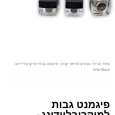
font_download
סמן קישורים
לאפס
cached
את
כל
האפשרויות
עמוד הבית
/
צבעים לאיפור קבוע
/ פיגמנט גבות למיקרובליידינג-
Black שחור
פיגמנט גבות
למיקרובליידינג-