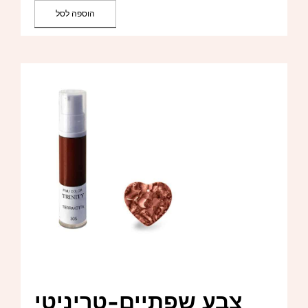
הוספה לסל
צבע שפתיים-טריניטי