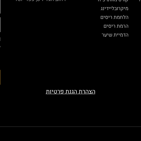
מיקרובליידינג
הלחמת ריסים
הרמת ריסים
הדמיית שיער
ל
ה
ה
הצהרת הגנת פרטיות
served. Designed by beauty-look.co.il