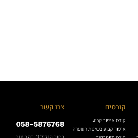
קורסים
צרו קשר
קורס איפור קבוע
058-5876768
איפור קבוע בשיטת השערה
רחוב הגליל 3, כפר יונה
קורס מזותרפיה