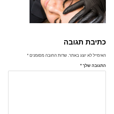
font_download
סמן קישורים
לאפס
cached
את
כל
האפשרויות
כתיבת תגובה
האימייל לא יוצג באתר.
שדות החובה מסומנים
*
התגובה שלך
*