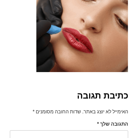
font_download
סמן קישורים
לאפס
cached
את
כל
האפשרויות
כתיבת תגובה
האימייל לא יוצג באתר.
שדות החובה מסומנים
*
התגובה שלך
*