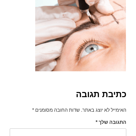
font_download
סמן קישורים
לאפס
cached
את
כל
האפשרויות
כתיבת תגובה
האימייל לא יוצג באתר.
שדות החובה מסומנים
*
התגובה שלך
*