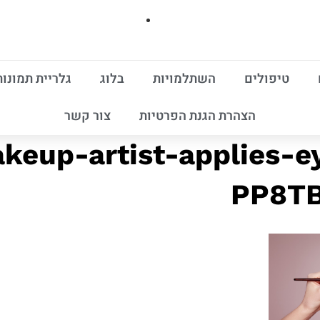
טיפולים
השתלמויות
בלוג
גלריית תמונות
הצהרת הגנת הפרטיות
צור קשר
keup-artist-applies-
PP8TB