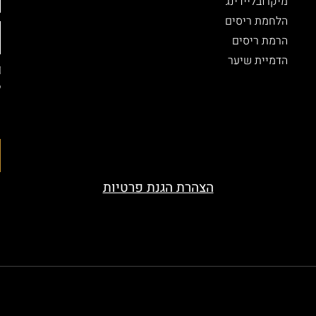
מיקרובליידינג
הלחמת ריסים
הרמת ריסים
הדמיית שיער
ל
ה
ה
הצהרת הגנת פרטיות
served. Designed by beauty-look.co.il