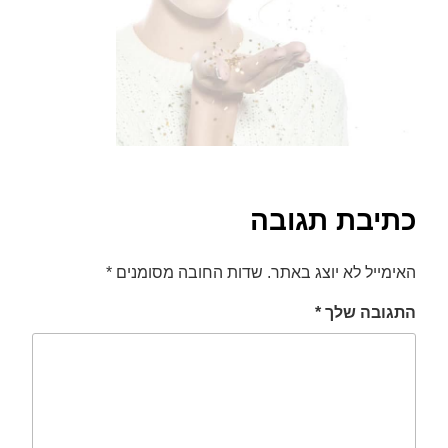
font_download
סמן קישורים
לאפס
cached
את
כל
האפשרויות
כתיבת תגובה
האימייל לא יוצג באתר.
שדות החובה מסומנים
*
התגובה שלך
*