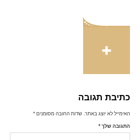
font_download
סמן קישורים
לאפס
cached
את
כל
האפשרויות
כתיבת תגובה
האימייל לא יוצג באתר.
שדות החובה מסומנים
*
התגובה שלך
*