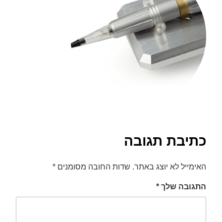
font_download
סמן קישורים
לאפס
cached
את
כל
האפשרויות
כתיבת תגובה
האימייל לא יוצג באתר.
שדות החובה מסומנים
*
התגובה שלך
*