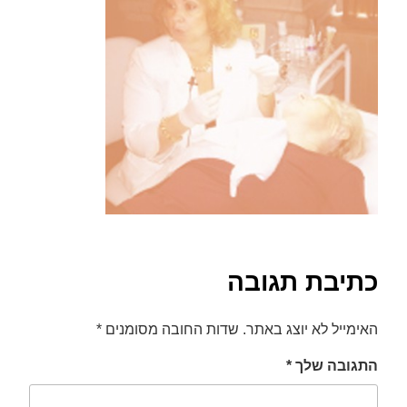
font_download
סמן קישורים
לאפס
cached
את
כל
האפשרויות
כתיבת תגובה
האימייל לא יוצג באתר.
שדות החובה מסומנים
*
התגובה שלך
*