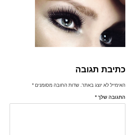
font_download
סמן קישורים
לאפס
cached
את
כל
האפשרויות
כתיבת תגובה
האימייל לא יוצג באתר.
שדות החובה מסומנים
*
התגובה שלך
*