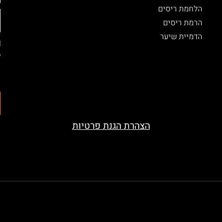
הלחמת ריסים
הרמת ריסים
הדמיית שיער
ל
ה
ה
הצהרת הגנת פרטיות
served. Designed by beauty-look.co.il