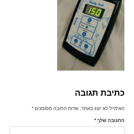
font_download
סמן קישורים
לאפס
cached
את
כל
האפשרויות
כתיבת תגובה
האימייל לא יוצג באתר.
שדות החובה מסומנים
*
התגובה שלך
*