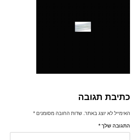
font_download
סמן קישורים
לאפס
cached
את
כל
האפשרויות
כתיבת תגובה
האימייל לא יוצג באתר.
שדות החובה מסומנים
*
התגובה שלך
*