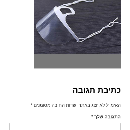
font_download
סמן קישורים
לאפס
cached
את
כל
האפשרויות
כתיבת תגובה
האימייל לא יוצג באתר.
שדות החובה מסומנים
*
התגובה שלך
*