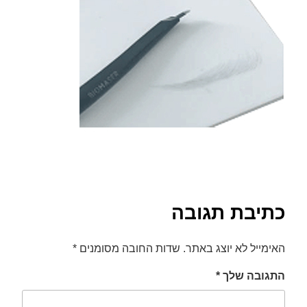
font_download
סמן קישורים
לאפס
cached
את
כל
האפשרויות
כתיבת תגובה
האימייל לא יוצג באתר.
שדות החובה מסומנים
*
התגובה שלך
*