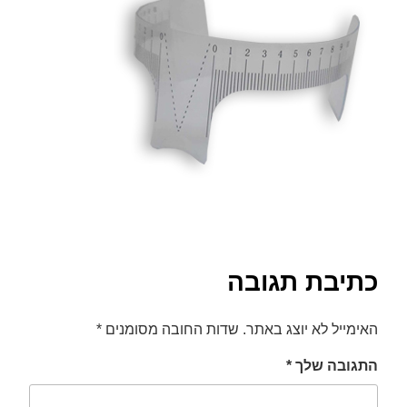
font_download
סמן קישורים
לאפס
cached
את
כל
האפשרויות
כתיבת תגובה
האימייל לא יוצג באתר.
שדות החובה מסומנים
*
התגובה שלך
*