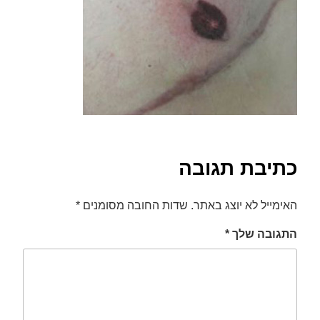
font_download
סמן קישורים
לאפס
cached
את
כל
האפשרויות
כתיבת תגובה
האימייל לא יוצג באתר.
שדות החובה מסומנים
*
התגובה שלך
*