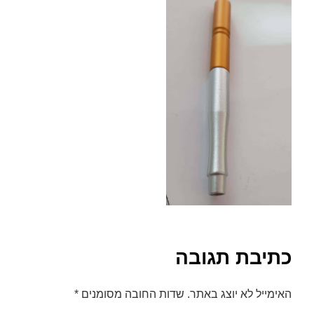
font_download
סמן קישורים
לאפס
cached
את
כל
האפשרויות
כתיבת תגובה
האימייל לא יוצג באתר.
שדות החובה מסומנים
*