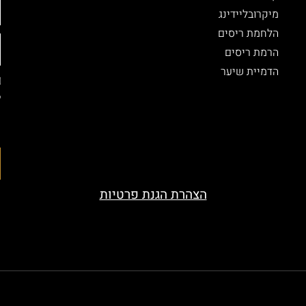
מיקרובליידינג
הלחמת ריסים
הרמת ריסים
הדמיית שיער
ל
ה
ה
הצהרת הגנת פרטיות
served. Designed by beauty-look.co.il