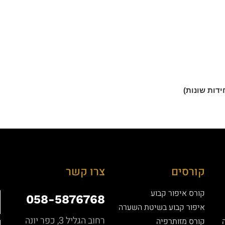
קורסים
צרו קשר
קורס איפור קבוע
058-5876768
איפור קבוע בשיטת השערה
רחוב הגליל 3, כפר יונה
קורס מזותרפיה