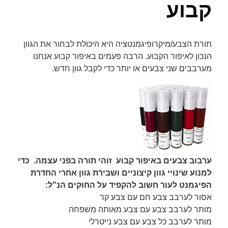
קבוע
font_download
סמן קישורים
לאפס
cached
תורת הצבע/מיקרופיגמנטציה היא היכולת לבחור את הגוון
את
כל
הנכון לאיפור הקבוע. הרבה פעמים באיפור קבוע אנחנו
האפשרויות
מערבבים שני צבעים או יותר כדי לקבל גוון חדש.
ערבוב צבעים באיפור קבוע זוהי תורה בפני עצמה. כדי
למנוע שינויי גוון קיצוניים ושבירת גוון אחרי החדרת
הפיגמנט לעור חשוב להקפיד על החוקים הנ"ל:
אסור לערבב צבע חם עם צבע קר
מותר לערבב צבע עם צבע מאותה משפחה
מותר לערבב כל צבע עם צבע נייטרלי