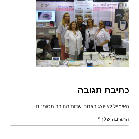
font_download
סמן קישורים
לאפס
cached
את
כל
האפשרויות
כתיבת תגובה
האימייל לא יוצג באתר.
שדות החובה מסומנים
*
התגובה שלך
*