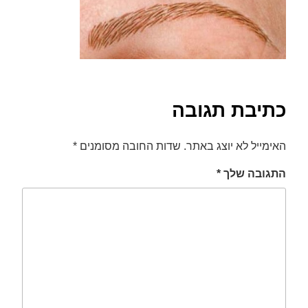
font_download
סמן קישורים
לאפס
cached
את
כל
האפשרויות
כתיבת תגובה
האימייל לא יוצג באתר.
שדות החובה מסומנים
*
התגובה שלך
*