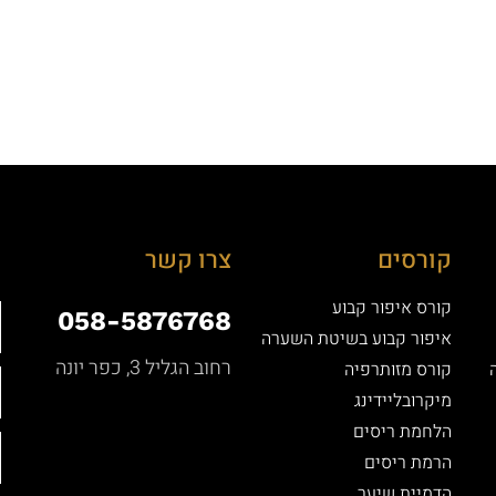
קורסים
צרו קשר
קורס איפור קבוע
058-5876768
איפור קבוע בשיטת השערה
רחוב הגליל 3, כפר יונה
קורס מזותרפיה
מיקרובליידינג
הלחמת ריסים
הרמת ריסים
הדמיית שיער