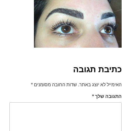
font_download
סמן קישורים
לאפס
cached
את
כל
האפשרויות
כתיבת תגובה
האימייל לא יוצג באתר.
שדות החובה מסומנים
*
התגובה שלך
*