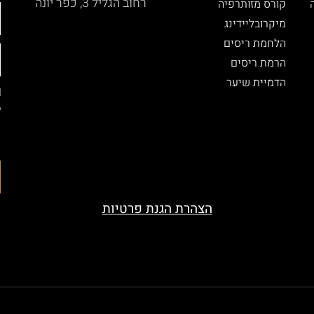
רחוב הגליל 3, כפר יונה
קורס מזותרפיה
מיקרובליידינג
הלחמת ריסים
הרמת ריסים
הדמיית שיער
ל
ה
ה
הצהרת הגנת פרטיות
served. Designed by beauty-look.co.il