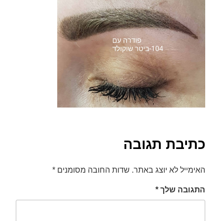
font_download
סמן קישורים
לאפס
cached
את
כל
האפשרויות
כתיבת תגובה
האימייל לא יוצג באתר.
שדות החובה מסומנים
*
התגובה שלך
*