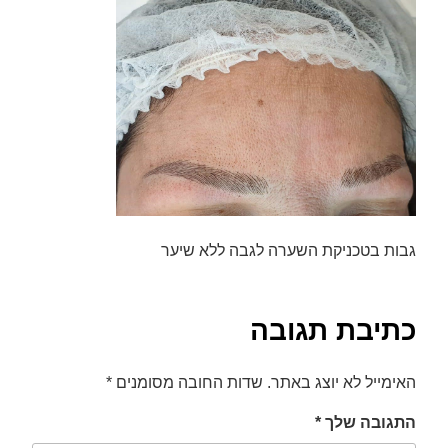
font_download
סמן קישורים
לאפס
cached
את
כל
האפשרויות
גבות בטכניקת השערה לגבה ללא שיער
כתיבת תגובה
האימייל לא יוצג באתר.
שדות החובה מסומנים
*
התגובה שלך
*