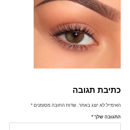
font_download
סמן קישורים
לאפס
cached
את
כל
האפשרויות
כתיבת תגובה
האימייל לא יוצג באתר.
שדות החובה מסומנים
*
התגובה שלך
*