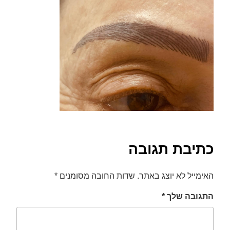
font_download
סמן קישורים
לאפס
cached
את
כל
האפשרויות
כתיבת תגובה
האימייל לא יוצג באתר.
שדות החובה מסומנים
*
התגובה שלך
*