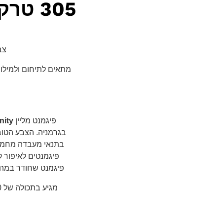
305 טרקוטה
צב
מתאים לתיחום ולמילוי ש
פיגמנט מליין
inity
בגרמניה. הצבע הטוב 
בתנאי מעבדה מחמיר
פיגמנטים לאיפור ק
פיגמנט שחודר במהירו