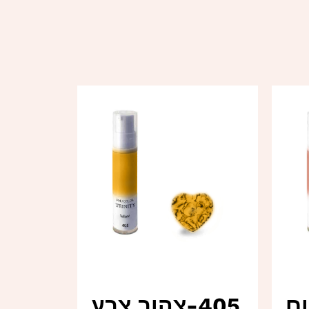
ום
405-צהוב צבע