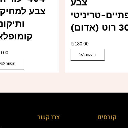
צבע
צבע למחיקו
יים-טריניטי
ותיקונ
 (אדום)
קומופלא
₪
180.00
0.00
הוספה לסל
הוספה לסל
קורסים
צרו קשר