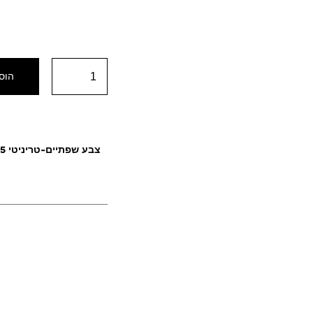
הוס
צבע שפתיים-טריניטי 305 טרקוטה