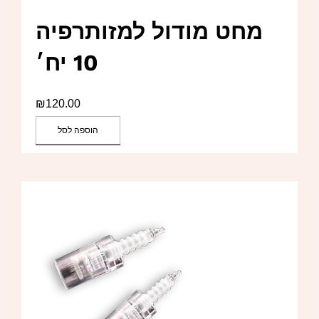
מחט מודול למזותרפיה
10 יח׳
₪
120.00
הוספה לסל