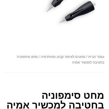
font_download
סמן קישורים
לאפס
cached
את
כל
האפשרויות
עמוד הבית
/
מחטים לאיפור קבוע ומזותרפיה
/ מחט סימפוניה
בחטיבה למכשיר אמיה
מחט סימפוניה
בחטיבה למכשיר אמיה