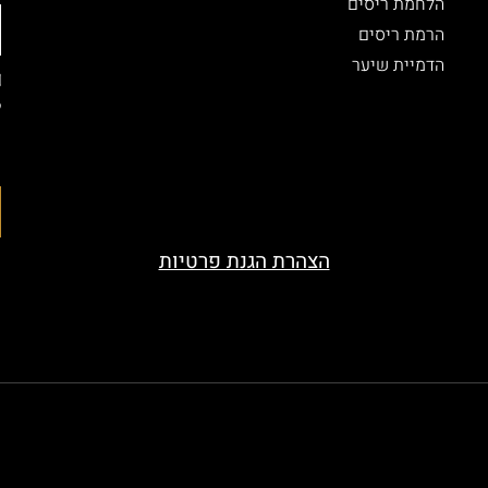
הלחמת ריסים
הרמת ריסים
הדמיית שיער
ל
ה
ה
הצהרת הגנת פרטיות
served. Designed by beauty-look.co.il