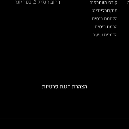
רחוב הגליל 3, כפר יונה
קורס מזותרפיה
מיקרובליידינג
הלחמת ריסים
הרמת ריסים
הדמיית שיער
ל
ה
ה
הצהרת הגנת פרטיות
served. Designed by beauty-look.co.il