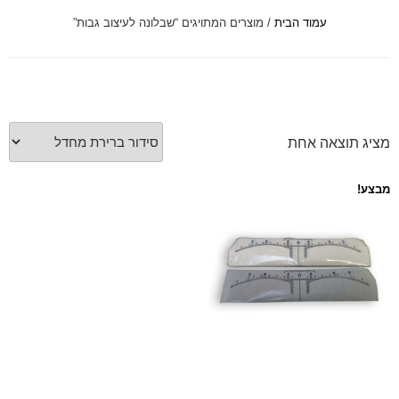
עמוד הבית
/ מוצרים המתויגים “שבלונה לעיצוב גבות”
font_download
סמן קישורים
לאפס
cached
את
כל
האפשרויות
מציג תוצאה אחת
מבצע!